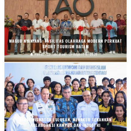
WAGUB NYANYANG: FASILITAS OLAHRAGA MODERN PERKUAT
SPORT TOURISM BATAM
Handi
Featured
August 6, 2026
ATASI MISMATCH LULUSAN, MENAKER TEKANKAN
KOLABORASI KAMPUS DAN INDUSTRI