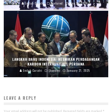
Endah Caratri
Featured
May 26, 2026
LANGKAH BARU INDONESIA: RESMIKAN PERDAGANGAN
KARBON INTERNASIONAL PERDANA
Endah Caratri
Ekonomi
January 21, 2025
LEAVE A REPLY
Your email address will not be published.
Required fields are marked
*