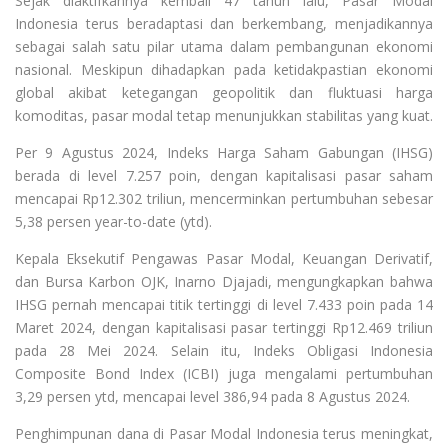
Sejak diaktifkannya kembali 47 tahun lalu, Pasar Modal
Indonesia terus beradaptasi dan berkembang, menjadikannya
sebagai salah satu pilar utama dalam pembangunan ekonomi
nasional. Meskipun dihadapkan pada ketidakpastian ekonomi
global akibat ketegangan geopolitik dan fluktuasi harga
komoditas, pasar modal tetap menunjukkan stabilitas yang kuat.
Per 9 Agustus 2024, Indeks Harga Saham Gabungan (IHSG)
berada di level 7.257 poin, dengan kapitalisasi pasar saham
mencapai Rp12.302 triliun, mencerminkan pertumbuhan sebesar
5,38 persen year-to-date (ytd).
Kepala Eksekutif Pengawas Pasar Modal, Keuangan Derivatif,
dan Bursa Karbon OJK, Inarno Djajadi, mengungkapkan bahwa
IHSG pernah mencapai titik tertinggi di level 7.433 poin pada 14
Maret 2024, dengan kapitalisasi pasar tertinggi Rp12.469 triliun
pada 28 Mei 2024. Selain itu, Indeks Obligasi Indonesia
Composite Bond Index (ICBI) juga mengalami pertumbuhan
3,29 persen ytd, mencapai level 386,94 pada 8 Agustus 2024.
Penghimpunan dana di Pasar Modal Indonesia terus meningkat,