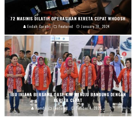
72 MASINIS DILATIH OPERASIKAN KERETA CEPAT WHOOSH
Endah Caratri
Featured
January 18, 2024
IBU IRIANA BERSAMA OASE KIM MENUJU BANDUNG DENGAN
KERETA CEPAT
Handi
Featured
October 4, 2023