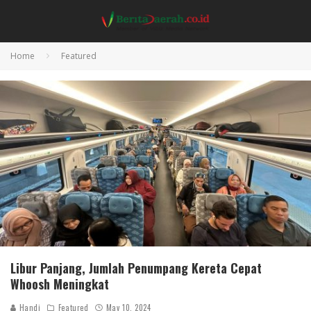
Home
Featured
Libur Panjang, Jumlah Penumpang Kereta Cepat
Whoosh Meningkat
Handi
Featured
May 10, 2024