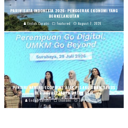
PARIWISATA INDONESIA 2026: PENGGERAK EKONOMI YANG
BERKELANJUTAN
Endah Caratri
Featured
August 7, 2026
PENDIRI NAMIRA ECOPRINT AJAK PELAKU UMKM TERUS
BERINOVASI TANPA BATAS USIA
Endah Caratri
Ekonomi
July 29, 2026