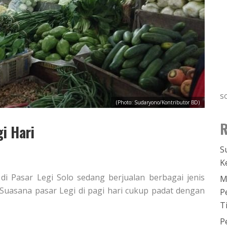
s
(Photo: Sudaryono/Kontributor BD)
R
i Hari
S
K
 di Pasar Legi Solo sedang berjualan berbagai jenis
M
. Suasana pasar Legi di pagi hari cukup padat dengan
P
T
P