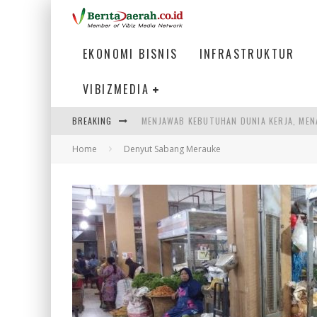
EKONOMI BISNIS
INFRASTRUKTUR
VIBIZMEDIA
MENJAWAB KEBUTUHAN DUNIA KERJA, MEN
BREAKING
PENUMPANG MENGAMBIL BAGASI DI BANDA
Home
Denyut Sabang Merauke
WARGA MEMANCING DI KAWASAN MEGAMA
SUMATERA SEBAGAI MOTOR UTAMA INDUS