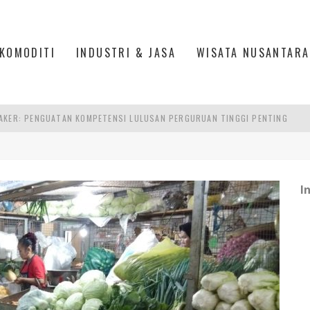
KOMODITI
INDUSTRI & JASA
WISATA NUSANTARA
AKER: PENGUATAN KOMPETENSI LULUSAN PERGURUAN TINGGI PENTING
RA SULTAN MAHMUD BADARUDDIN II, PALEMBANG
S, MANADO
I
TRI KEHUTANAN INDONESIA