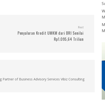
S
W
M
M
Next
M
Penyaluran Kredit UMKM dari BRI Senilai
Rp1.095,64 Triliun
g Partner of Business Advisory Services Vibiz Consulting