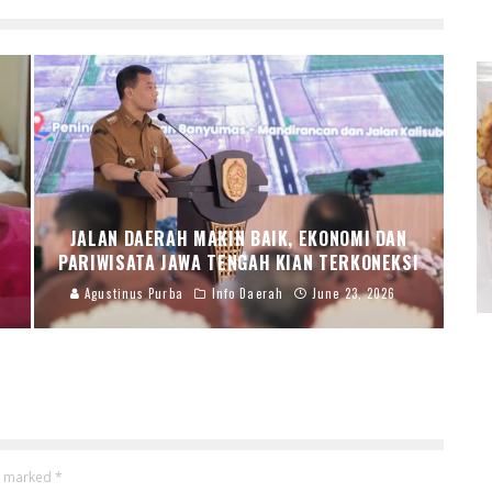
JALAN DAERAH MAKIN BAIK, EKONOMI DAN
PARIWISATA JAWA TENGAH KIAN TERKONEKSI
Agustinus Purba
Info Daerah
June 23, 2026
re marked
*