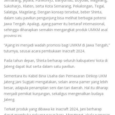
Semarang, Jepara, Purworejo, Banyumas, Boyolali, Magelang,
Sukoharjo, Klaten, serta Kota Semarang, Pekalongan, Tegal,
Salatiga, Magelang, Dengan konsep tersebut, beber Shinta,
dalam satu paviliun pengunjung bisa melihat berbagai potensi
Jawa Tengah. Apalagi, ajang pamer itu bertaraf internasional,
sehingga diharapkan semakin mengangkat produk UMKM asal
provinsi ini.
“Ajang ini menjadi wadah promosi bagi UMKM di Jawa Tengah,”
tuturnya, seusai acara pembukaan Inacraft 2024.
Pada tahun depan, Shinta berharap seluruh kabupaten/ kota di
Jateng dapat ikut serta dalam satu paviliun.
Sementara itu Kabid Bina Usaha dan Pemasaran Dinkop UKM
Jateng Jani Sugijati mengatakan, selain arena pamer yang lebih
besar, adapula penampilan seni dan tari daerah. Hal itu diharap
menjadi pemikat kunjungan, sekaligus mengenalkan budaya
Jateng.
Terkait produk yang dibawa ke Inacraft 2024, Jani berharap
dapat membuka peluang pasar baru. Mengingat, skala pameran