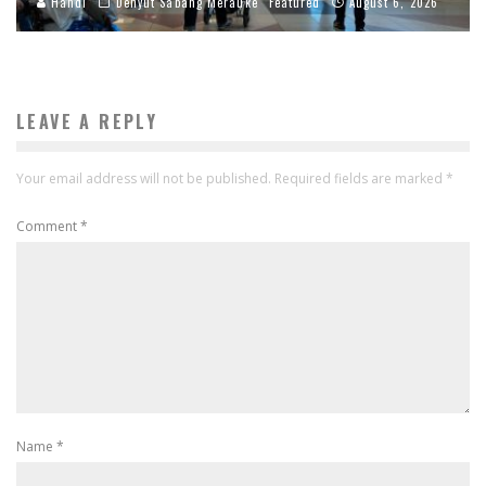
Handi
Denyut Sabang Merauke
Featured
August 6, 2026
LEAVE A REPLY
Your email address will not be published.
Required fields are marked
*
Comment
*
Name
*