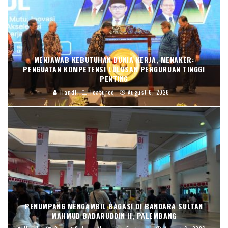
MENJAWAB KEBUTUHAN DUNIA KERJA, MENAKER:
PENGUATAN KOMPETENSI LULUSAN PERGURUAN TINGGI
PENTING
Handi
Featured
August 6, 2026
PENUMPANG MENGAMBIL BAGASI DI BANDARA SULTAN
MAHMUD BADARUDDIN II, PALEMBANG