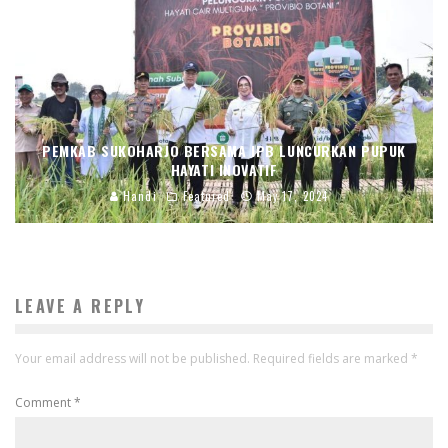
PEMKAB SUKOHARJO BERSAMA IPB LUNCURKAN PUPUK
HAYATI INOVATIF
Handi
Featured
May 17, 2024
LEAVE A REPLY
Your email address will not be published.
Required fields are marked
*
Comment
*