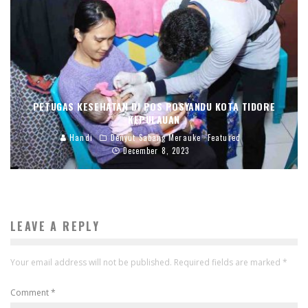
PETUGAS KESEHATAN DI POS POSYANDU KOTA TIDORE
KEPULAUAN
Handi
Denyut Sabang Merauke
Featured
December 8, 2023
LEAVE A REPLY
Your email address will not be published.
Required fields are marked
*
Comment
*