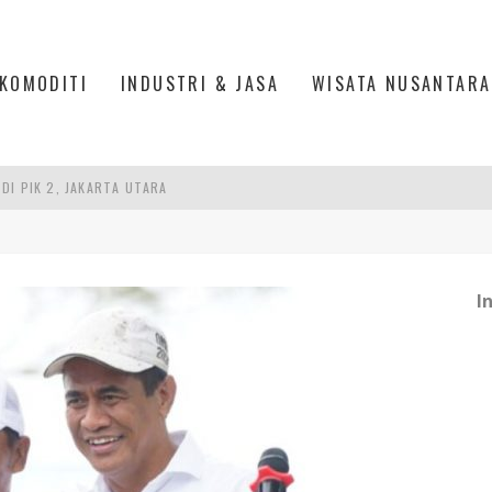
KOMODITI
INDUSTRI & JASA
WISATA NUSANTARA
DI PIK 2, JAKARTA UTARA
ASPOR DI JANTUNG KOTA JAKARTA
ENUJU PERTUMBUHAN LEBIH TINGGI
I
ER TRANSFORMASI BALAI K3 JADI GARDA TERDEPAN