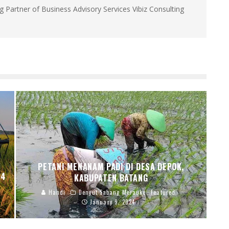
g Partner of Business Advisory Services Vibiz Consulting
PETANI MENANAM PADI DI DESA DEPOK,
24
KABUPATEN BATANG
Handi
Denyut Sabang Merauke
Featured
January 9, 2024