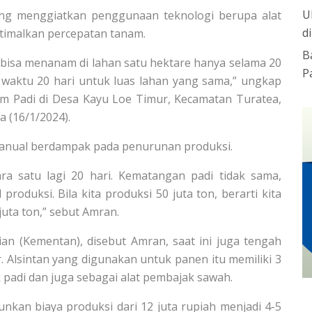
U
ng menggiatkan penggunaan teknologi berupa alat
d
timalkan percepatan tanam.
B
g bisa menanam di lahan satu hektare hanya selama 20
P
 waktu 20 hari untuk luas lahan yang sama,” ungkap
 Padi di Desa Kayu Loe Timur, Kecamatan Turatea,
a (16/1/2024).
nual berdampak pada penurunan produksi.
a satu lagi 20 hari. Kematangan padi tidak sama,
produksi. Bila kita produksi 50 juta ton, berarti kita
uta ton,” sebut Amran.
nian (Kementan), disebut Amran, saat ini juga tengah
Alsintan yang digunakan untuk panen itu memiliki 3
k padi dan juga sebagai alat pembajak sawah.
kan biaya produksi dari 12 juta rupiah menjadi 4-5