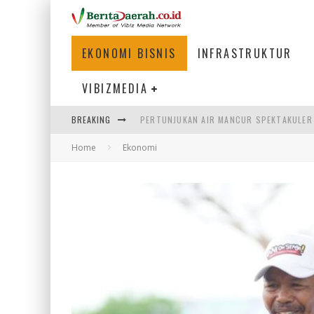
EKONOMI BISNIS
INFRASTRUKTUR
VIBIZMEDIA
BREAKING
PERTUNJUKAN AIR MANCUR SPEKTAKULER 
Home
Ekonomi
ULP SEMANGGI: MEMPERMUDAH LAYANAN P
PERTUMBUHAN EKONOMI DAERAH, JALAN M
PENCEGAHAN KECELAKAAN KERJA, KEMNAK