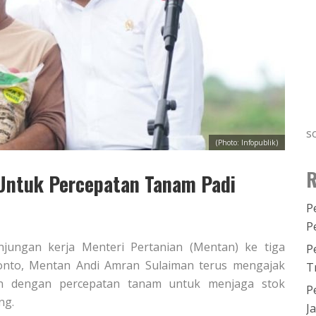
s
(Photo: Infopublik)
R
Untuk Percepatan Tanam Padi
P
P
njungan kerja Menteri Pertanian (Mentan) ke tiga
P
ponto, Mentan Andi Amran Sulaiman terus mengajak
T
n dengan percepatan tanam untuk menjaga stok
P
ng.
J