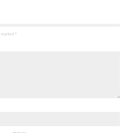
re marked
*