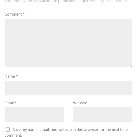
Your email address will not be published.
Required fields are marked
*
Comment
*
Name
*
Email
*
Website
Save my name, email, and website in this browser for the next time I
comment.