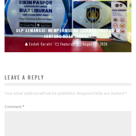
ULP SEMANGGI: MEMPERMUDAH LAYANAN PASPOR DI
JANTUNG KOTA JAKARTA
Endah Caratri
Featured
August 7, 2026
LEAVE A REPLY
Your email address will not be published.
Required fields are marked
*
Comment
*