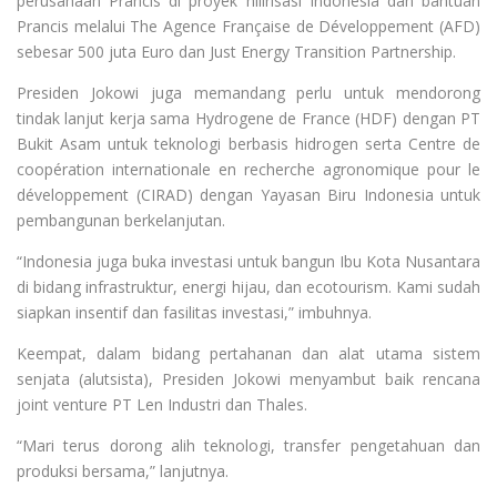
perusahaan Prancis di proyek hilirisasi Indonesia dan bantuan
Prancis melalui The Agence Française de Développement (AFD)
sebesar 500 juta Euro dan Just Energy Transition Partnership.
Presiden Jokowi juga memandang perlu untuk mendorong
tindak lanjut kerja sama Hydrogene de France (HDF) dengan PT
Bukit Asam untuk teknologi berbasis hidrogen serta Centre de
coopération internationale en recherche agronomique pour le
développement (CIRAD) dengan Yayasan Biru Indonesia untuk
pembangunan berkelanjutan.
“Indonesia juga buka investasi untuk bangun Ibu Kota Nusantara
di bidang infrastruktur, energi hijau, dan ecotourism. Kami sudah
siapkan insentif dan fasilitas investasi,” imbuhnya.
Keempat, dalam bidang pertahanan dan alat utama sistem
senjata (alutsista), Presiden Jokowi menyambut baik rencana
joint venture PT Len Industri dan Thales.
“Mari terus dorong alih teknologi, transfer pengetahuan dan
produksi bersama,” lanjutnya.