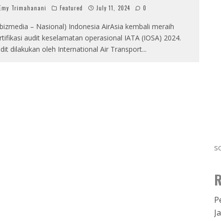
my Trimahanani
Featured
July 11, 2024
0
ibizmedia – Nasional) Indonesia AirAsia kembali meraih
rtifikasi audit keselamatan operasional IATA (IOSA) 2024.
dit dilakukan oleh International Air Transport
...
s
R
P
J