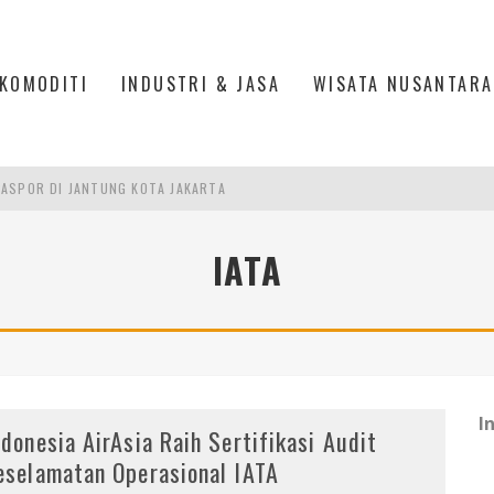
KOMODITI
INDUSTRI & JASA
WISATA NUSANTARA
ASPOR DI JANTUNG KOTA JAKARTA
IS DI PASAR BARU JAKARTA
IATA
PAN INDONESIA
DI PIK 2, JAKARTA UTARA
I
ndonesia AirAsia Raih Sertifikasi Audit
eselamatan Operasional IATA