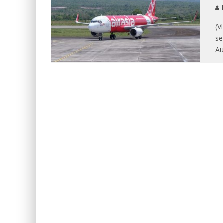
E
(V
se
Au