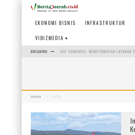
EKONOMI BISNIS
INFRASTRUKTUR
VIBIZMEDIA
BREAKING
ULP SEMANGGI: MEMPERMUDAH LAYANAN P
BAKMI PANGSIT AYAM, KULINER LEGENDAR
KETIKA INSTITUSI MENENTUKAN MASA DE
PERTUNJUKAN AIR MANCUR SPEKTAKULER 
Home
IATA
I
K