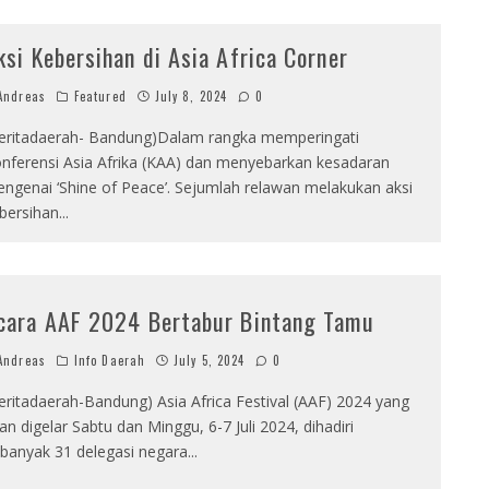
ksi Kebersihan di Asia Africa Corner
ndreas
Featured
July 8, 2024
0
eritadaerah- Bandung)Dalam rangka memperingati
nferensi Asia Afrika (KAA) dan menyebarkan kesadaran
ngenai ‘Shine of Peace’. Sejumlah relawan melakukan aksi
bersihan
...
cara AAF 2024 Bertabur Bintang Tamu
ndreas
Info Daerah
July 5, 2024
0
eritadaerah-Bandung) Asia Africa Festival (AAF) 2024 yang
an digelar Sabtu dan Minggu, 6-7 Juli 2024, dihadiri
banyak 31 delegasi negara
...