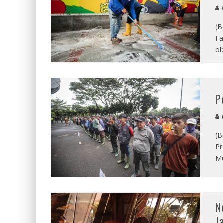
A
(B
Fa
ol
P
A
(B
Pr
Mu
N
J