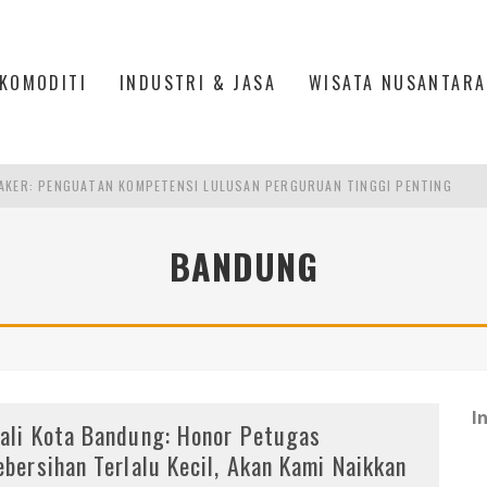
KOMODITI
INDUSTRI & JASA
WISATA NUSANTARA
AKER: PENGUATAN KOMPETENSI LULUSAN PERGURUAN TINGGI PENTING
RA SULTAN MAHMUD BADARUDDIN II, PALEMBANG
S, MANADO
BANDUNG
TRI KEHUTANAN INDONESIA
I
ali Kota Bandung: Honor Petugas
ebersihan Terlalu Kecil, Akan Kami Naikkan