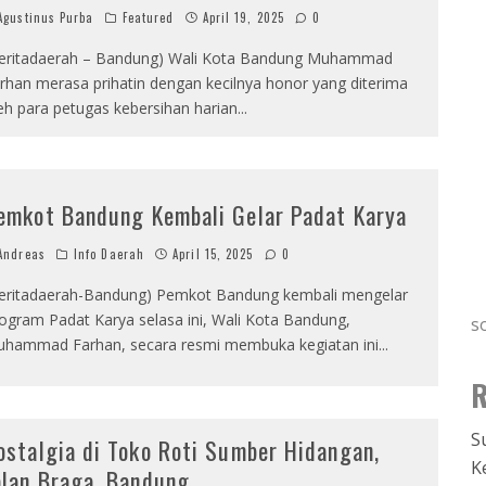
gustinus Purba
Featured
April 19, 2025
0
eritadaerah – Bandung) Wali Kota Bandung Muhammad
rhan merasa prihatin dengan kecilnya honor yang diterima
eh para petugas kebersihan harian
...
emkot Bandung Kembali Gelar Padat Karya
ndreas
Info Daerah
April 15, 2025
0
eritadaerah-Bandung) Pemkot Bandung kembali mengelar
ogram Padat Karya selasa ini, Wali Kota Bandung,
s
hammad Farhan, secara resmi membuka kegiatan ini
...
R
S
ostalgia di Toko Roti Sumber Hidangan,
K
alan Braga, Bandung