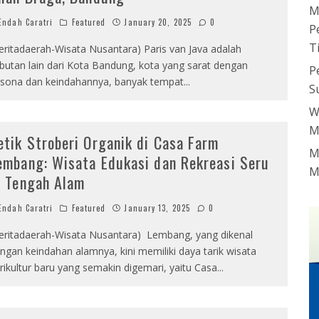
M
ndah Caratri
Featured
January 20, 2025
0
P
T
eritadaerah-Wisata Nusantara) Paris van Java adalah
butan lain dari Kota Bandung, kota yang sarat dengan
P
sona dan keindahannya, banyak tempat
...
S
W
M
etik Stroberi Organik di Casa Farm
M
embang: Wisata Edukasi dan Rekreasi Seru
M
i Tengah Alam
ndah Caratri
Featured
January 13, 2025
0
eritadaerah-Wisata Nusantara) Lembang, yang dikenal
ngan keindahan alamnya, kini memiliki daya tarik wisata
rikultur baru yang semakin digemari, yaitu Casa
...