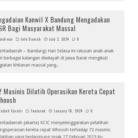
egadaian Kanwil X Bandung Mengadakan
SR Bagi Masyarakat Massal
ndreas
Info Daerah
July 2, 2024
0
eritadaerah – Bandung) Hari Selasa ini ratusan anak-anak
ri berbagai kalangan diwilayah di Jawa Barat mengikuti
giatan khitanan massal yang
...
2 Masinis Dilatih Operasikan Kereta Cepat
hoosh
ndah Caratri
Featured
January 18, 2024
0
eritadaerah-Jakarta) KCIC menyelenggarakan pelatihan
ngoperasian kereta cepat Whoosh terhadap 72 masinis.
latihan yang berlangsung sejak 27 Februari 2023 itu,