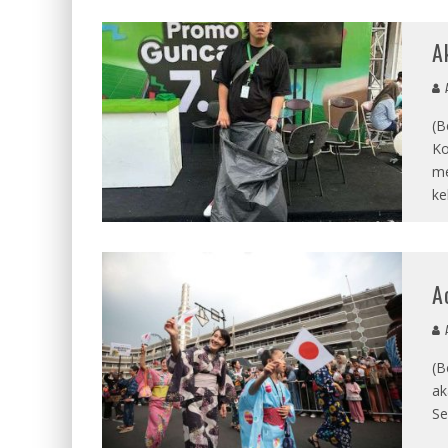
A
A
(B
Ko
me
ke
A
A
(B
ak
Se