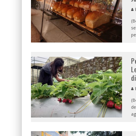
E
(B
se
pe
P
L
d
E
(B
de
ag