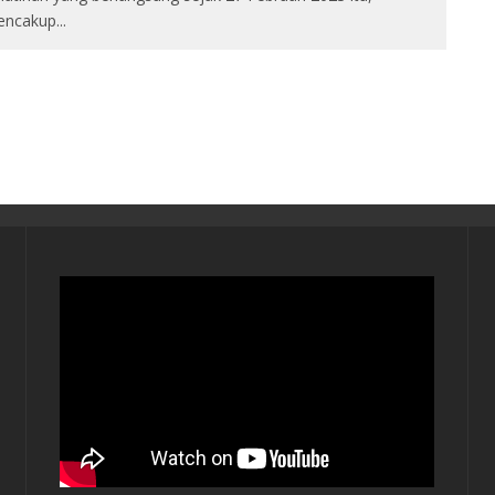
encakup
...