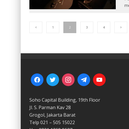
m
1
2
3
4
Soho Capital Building, 19th Floor
Jl. S. Parman Kav 28
Grogol, Jakarta Barat
Telp 021 – 505 15022