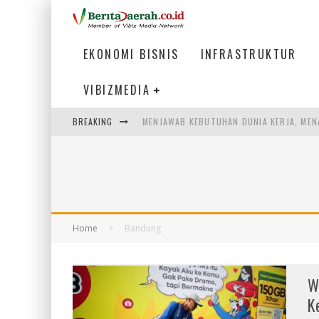
EKONOMI BISNIS
INFRASTRUKTUR
VIBIZMEDIA
MENJAWAB KEBUTUHAN DUNIA KERJA, MEN
BREAKING
PENUMPANG MENGAMBIL BAGASI DI BANDA
WARGA MEMANCING DI KAWASAN MEGAMA
SUMATERA SEBAGAI MOTOR UTAMA INDUS
Home
Bandung
W
K