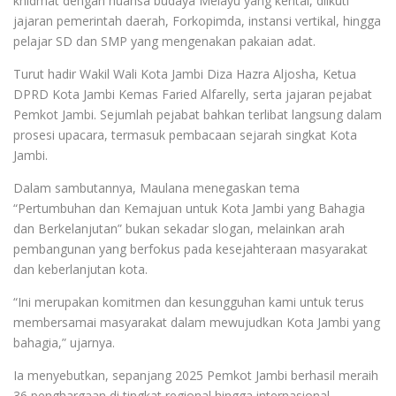
khidmat dengan nuansa budaya Melayu yang kental, diikuti
jajaran pemerintah daerah, Forkopimda, instansi vertikal, hingga
pelajar SD dan SMP yang mengenakan pakaian adat.
Turut hadir Wakil Wali Kota Jambi Diza Hazra Aljosha, Ketua
DPRD Kota Jambi Kemas Faried Alfarelly, serta jajaran pejabat
Pemkot Jambi. Sejumlah pejabat bahkan terlibat langsung dalam
prosesi upacara, termasuk pembacaan sejarah singkat Kota
Jambi.
Dalam sambutannya, Maulana menegaskan tema
“Pertumbuhan dan Kemajuan untuk Kota Jambi yang Bahagia
dan Berkelanjutan” bukan sekadar slogan, melainkan arah
pembangunan yang berfokus pada kesejahteraan masyarakat
dan keberlanjutan kota.
“Ini merupakan komitmen dan kesungguhan kami untuk terus
membersamai masyarakat dalam mewujudkan Kota Jambi yang
bahagia,” ujarnya.
Ia menyebutkan, sepanjang 2025 Pemkot Jambi berhasil meraih
36 penghargaan di tingkat regional hingga internasional.