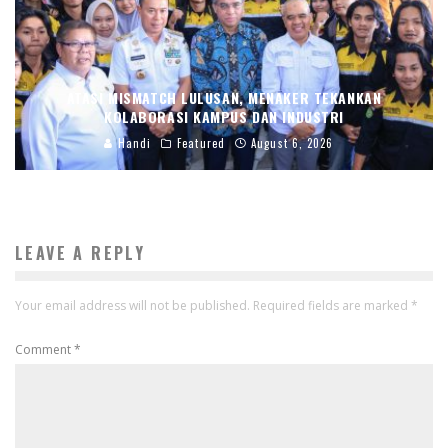
ATASI MISMATCH LULUSAN, MENAKER TEKANKAN
KOLABORASI KAMPUS DAN INDUSTRI
Handi
Featured
August 6, 2026
LEAVE A REPLY
Your email address will not be published.
Required fields are marked
*
Comment
*