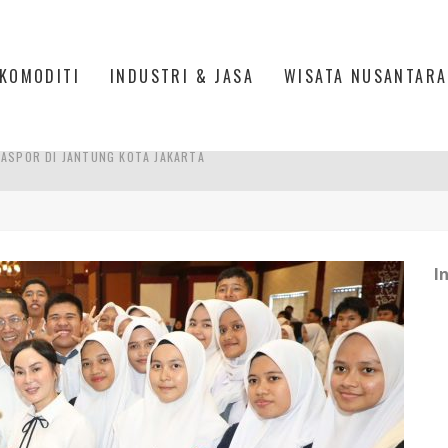
KOMODITI
INDUSTRI & JASA
WISATA NUSANTARA
IS DI PASAR BARU JAKARTA
PAN INDONESIA
DI PIK 2, JAKARTA UTARA
I
ASPOR DI JANTUNG KOTA JAKARTA