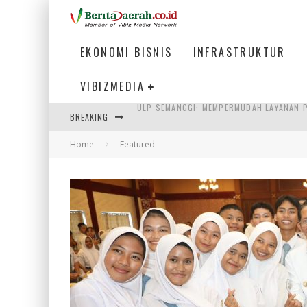
EKONOMI BISNIS
INFRASTRUKTUR
VIBIZMEDIA
BREAKING
BAKMI PANGSIT AYAM, KULINER LEGENDAR
Home
Featured
KETIKA INSTITUSI MENENTUKAN MASA DE
PERTUNJUKAN AIR MANCUR SPEKTAKULER 
ULP SEMANGGI: MEMPERMUDAH LAYANAN P