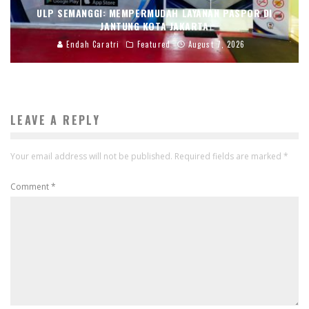
ULP SEMANGGI: MEMPERMUDAH LAYANAN PASPOR DI
JANTUNG KOTA JAKARTA
Endah Caratri
Featured
August 7, 2026
LEAVE A REPLY
Your email address will not be published.
Required fields are marked
*
Comment
*