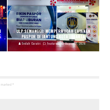
I
ULP SEMANGGI: MEMPERMUDAH LAYANAN
PASPOR DI JANTUNG KOTA JAKARTA
Endah Caratri
Featured
August 7, 2026
re marked
*