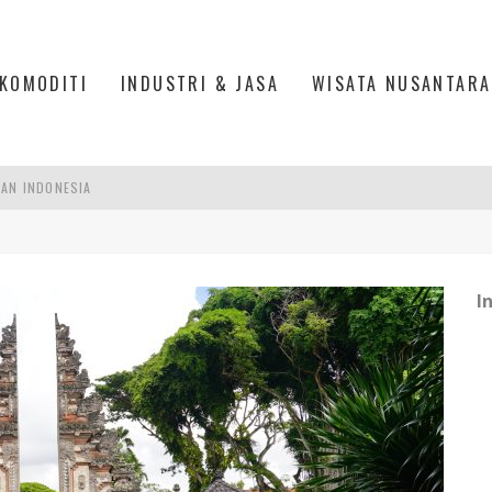
KOMODITI
INDUSTRI & JASA
WISATA NUSANTARA
PAN INDONESIA
DI PIK 2, JAKARTA UTARA
ASPOR DI JANTUNG KOTA JAKARTA
I
IS DI PASAR BARU JAKARTA