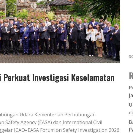
s
R
 Perkuat Investigasi Keselamatan
P
J
U
d
erhubungan Udara Kementerian Perhubungan
B
 Safety Agency (EASA) dan International Civil
P
nggelar ICAO–EASA Forum on Safety Investigation 2026