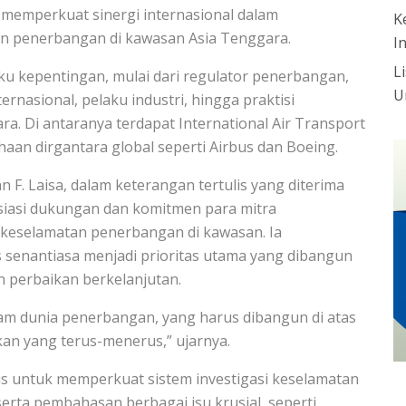
ya memperkuat sinergi internasional dalam
K
an penerbangan di kawasan Asia Tenggara.
I
L
ku kepentingan, mulai dari regulator penerbangan,
U
ernasional, pelaku industri, hingga praktisi
a. Di antaranya terdapat International Air Transport
haan dirgantara global seperti Airbus dan Boeing.
F. Laisa, dalam keterangan tertulis yang diterima
siasi dukungan dan komitmen para mitra
keselamatan penerbangan di kawasan. Ia
senantiasa menjadi prioritas utama yang dibangun
an perbaikan berkelanjutan.
am dunia penerbangan, yang harus dibangun di atas
an yang terus-menerus,” ujarnya.
is untuk memperkuat sistem investigasi keselamatan
erta pembahasan berbagai isu krusial, seperti