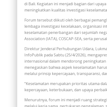
di Bali. Kegiatan ini menjadi bagian dari upa
meningkatkan kualitas investigasi keselamat
Forum tersebut diikuti oleh berbagai pemang
lembaga investigasi kecelakaan, organisasi int
keselamatan penerbangan dari sejumlah negar
Association (IATA), COSCAP-SEA, serta perusa
Direktur Jenderal Perhubungan Udara, Lukman 
InfoPublik pada Sabtu (25/4/2026), mengapre
internasional dalam mendorong peningkatan 
menegaskan bahwa aspek keselamatan harus 
melalui prinsip kepercayaan, transparansi, d
“Keselamatan merupakan prioritas utama dal
kepercayaan, keterbukaan, dan upaya perbaik
Menurutnya, forum ini menjadi ruang strateg
melalui kerja sama, pertukaran pengalaman, s