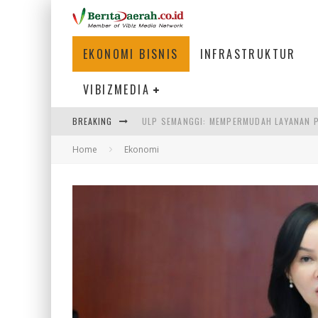
EKONOMI BISNIS
INFRASTRUKTUR
VIBIZMEDIA
BREAKING
BAKMI PANGSIT AYAM, KULINER LEGENDAR
Home
Ekonomi
KETIKA INSTITUSI MENENTUKAN MASA DE
PERTUNJUKAN AIR MANCUR SPEKTAKULER 
ULP SEMANGGI: MEMPERMUDAH LAYANAN P