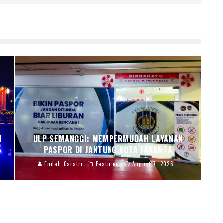
I
ULP SEMANGGI: MEMPERMUDAH LAYANAN
PASPOR DI JANTUNG KOTA JAKARTA
Endah Caratri
Featured
August 7, 2026