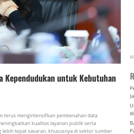
s
R
a Kependudukan untuk Kebutuhan
P
J
U
d
am terus mengintensifkan pembenahan data
B
ningkatkan kualitas layanan publik serta
P
bih tepat sasaran, khususnya di sektor sumber