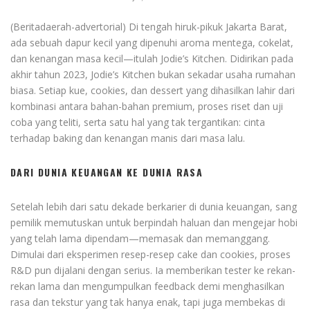
(Beritadaerah-advertorial) Di tengah hiruk-pikuk Jakarta Barat,
ada sebuah dapur kecil yang dipenuhi aroma mentega, cokelat,
dan kenangan masa kecil—itulah Jodie’s Kitchen. Didirikan pada
akhir tahun 2023, Jodie’s Kitchen bukan sekadar usaha rumahan
biasa. Setiap kue, cookies, dan dessert yang dihasilkan lahir dari
kombinasi antara bahan-bahan premium, proses riset dan uji
coba yang teliti, serta satu hal yang tak tergantikan: cinta
terhadap baking dan kenangan manis dari masa lalu.
DARI DUNIA KEUANGAN KE DUNIA RASA
Setelah lebih dari satu dekade berkarier di dunia keuangan, sang
pemilik memutuskan untuk berpindah haluan dan mengejar hobi
yang telah lama dipendam—memasak dan memanggang.
Dimulai dari eksperimen resep-resep cake dan cookies, proses
R&D pun dijalani dengan serius. Ia memberikan tester ke rekan-
rekan lama dan mengumpulkan feedback demi menghasilkan
rasa dan tekstur yang tak hanya enak, tapi juga membekas di