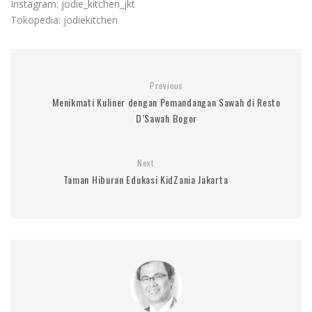
Instagram: jodie_kitchen_jkt
Tokopedia: jodiekitchen
Previous
Menikmati Kuliner dengan Pemandangan Sawah di Resto
D’Sawah Bogor
Next
Taman Hiburan Edukasi KidZania Jakarta