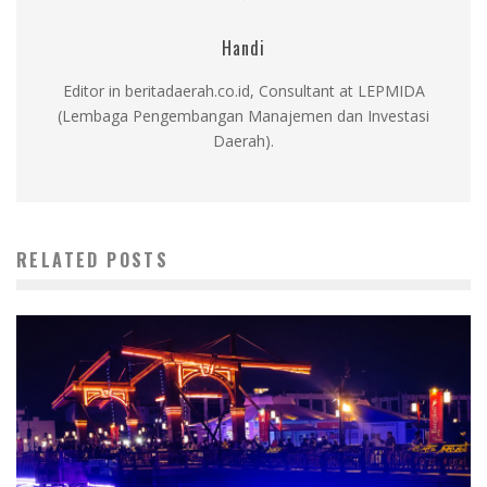
Handi
Editor in beritadaerah.co.id, Consultant at LEPMIDA
(Lembaga Pengembangan Manajemen dan Investasi
Daerah).
RELATED POSTS