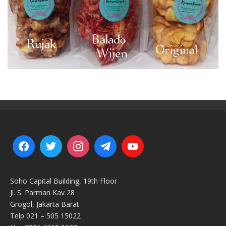
Soho Capital Building, 19th Floor
Jl. S. Parman Kav 28
Grogol, Jakarta Barat
Telp 021 – 505 15022