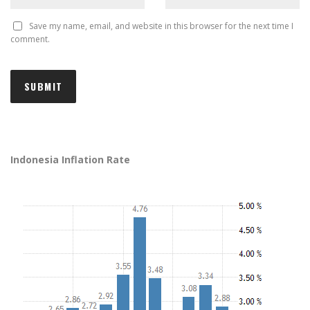
Save my name, email, and website in this browser for the next time I
comment.
Indonesia Inflation Rate