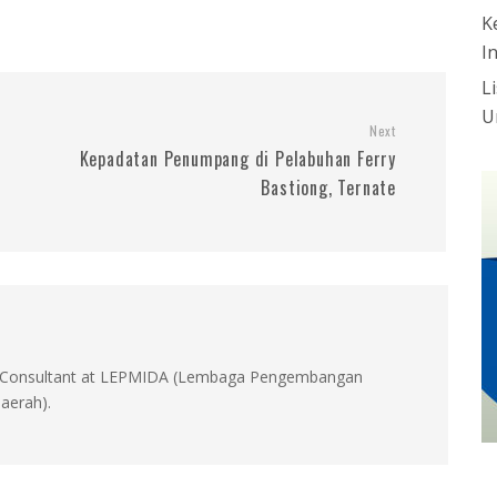
K
I
L
U
Next
Kepadatan Penumpang di Pelabuhan Ferry
Bastiong, Ternate
id, Consultant at LEPMIDA (Lembaga Pengembangan
aerah).