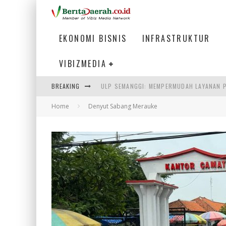
EKONOMI BISNIS
INFRASTRUKTUR
VIBIZMEDIA
BREAKING
BAKMI PANGSIT AYAM, KULINER LEGENDAR
Home
Denyut Sabang Merauke
KETIKA INSTITUSI MENENTUKAN MASA DE
PERTUNJUKAN AIR MANCUR SPEKTAKULER 
ULP SEMANGGI: MEMPERMUDAH LAYANAN P