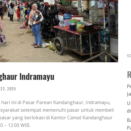
s
R
ghaur Indramayu
P
 22, 2025
J
ari ini di Pasar Parean Kandanghaur, Indramayu,
U
masyarakat setempat memenuhi pasar untuk membeli
d
asar yang berlokasi di Kantor Camat Kandanghaur
B
0 – 12.00 WIB.
P