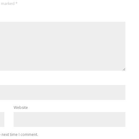
re marked
*
Website
e next time I comment.