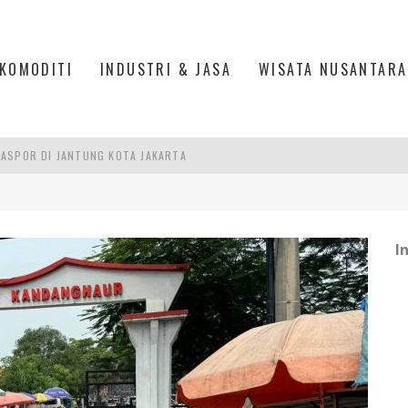
KOMODITI
INDUSTRI & JASA
WISATA NUSANTARA
IS DI PASAR BARU JAKARTA
PAN INDONESIA
DI PIK 2, JAKARTA UTARA
I
ASPOR DI JANTUNG KOTA JAKARTA