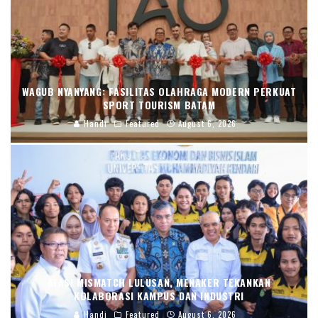
WAGUB NYANYANG: FASILITAS OLAHRAGA MODERN PERKUAT
SPORT TOURISM BATAM
Handi
Featured
August 6, 2026
ATASI MISMATCH LULUSAN, MENAKER TEKANKAN
KOLABORASI KAMPUS DAN INDUSTRI
Handi
Featured
August 6, 2026