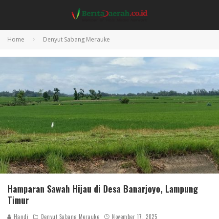
Home
Denyut Sabang Merauke
Hamparan Sawah Hijau di Desa Banarjoyo, Lampung
Timur
Handi
Denyut Sabang Merauke
November 17, 2025