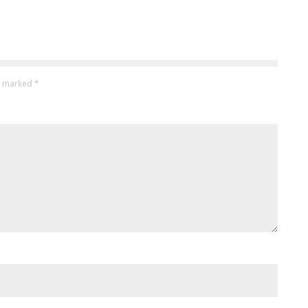
re marked
*