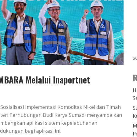
s
R
MBARA Melalui Inaportnet
H
S
 Sosialisasi Implementasi Komoditas Nikel dan Timah
S
Menteri Perhubungan Budi Karya Sumadi menyampaikan
K
mbangkan aplikasi sistem kepelabuhanan
M
ukungan bagi aplikasi ini.
P