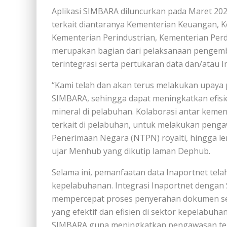
Aplikasi SIMBARA diluncurkan pada Maret 2022
terkait diantaranya Kementerian Keuangan, 
Kementerian Perindustrian, Kementerian Pe
merupakan bagian dari pelaksanaan pengem
terintegrasi serta pertukaran data dan/atau 
“Kami telah dan akan terus melakukan upa
SIMBARA, sehingga dapat meningkatkan efis
mineral di pelabuhan. Kolaborasi antar keme
terkait di pelabuhan, untuk melakukan peng
Penerimaan Negara (NTPN) royalti, hingga lem
ujar Menhub yang dikutip laman Dephub.
Selama ini, pemanfaatan data Inaportnet tela
kepelabuhanan. Integrasi Inaportnet dengan 
mempercepat proses penyerahan dokumen seca
yang efektif dan efisien di sektor kepelabuhan
SIMBARA guna meningkatkan pengawasan te