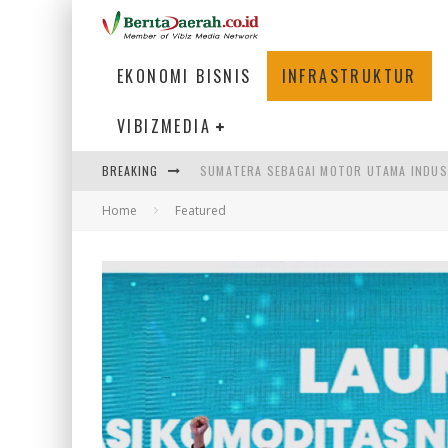
EKONOMI BISNIS
INFRASTRUKTUR
VIBIZMEDIA
BREAKING
MENJAWAB KEBUTUHAN DUNIA KERJA, MEN
Home
Featured
PENUMPANG MENGAMBIL BAGASI DI BANDA
HADAPI DINAMIKA DUNIA KERJA, KEMNAKE
SUMATERA SEBAGAI MOTOR UTAMA INDUS