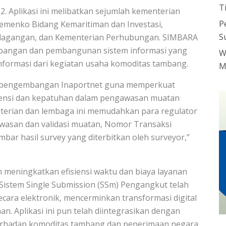
T
. Aplikasi ini melibatkan sejumlah kementerian
P
Kemenko Bidang Kemaritiman dan Investasi,
S
rdagangan, dan Kementerian Perhubungan. SIMBARA
bangan dan pembangunan sistem informasi yang
W
Informasi dari kegiatan usaha komoditas tambang.
M
ya pengembangan Inaportnet guna memperkuat
iensi dan kepatuhan dalam pengawasan muatan
nterian dan lembaga ini memudahkan para regulator
awasan dan validasi muatan, Nomor Transaksi
bar hasil survey yang diterbitkan oleh surveyor,”
h meningkatkan efisiensi waktu dan biaya layanan
Sistem Single Submission (SSm) Pengangkut telah
ra elektronik, mencerminkan transformasi digital
an. Aplikasi ini pun telah diintegrasikan dengan
rhadap komoditas tambang dan penerimaan negara