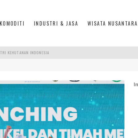
KOMODITI
INDUSTRI & JASA
WISATA NUSANTARA
AKER: PENGUATAN KOMPETENSI LULUSAN PERGURUAN TINGGI PENTING
RA SULTAN MAHMUD BADARUDDIN II, PALEMBANG
R SESUAIKAN REGULASI KETENAGAKERJAAN
I
TRI KEHUTANAN INDONESIA