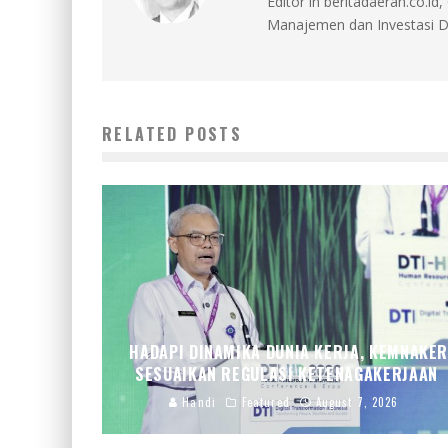
Editor in beritadaerah.co.
Manajemen dan Investasi D
RELATED POSTS
HADAPI DINAMIKA DUNIA KERJA, KEMNAKE
SESUAIKAN REGULASI KETENAGAKERJAAN
Handi
Featured
August 7, 2026