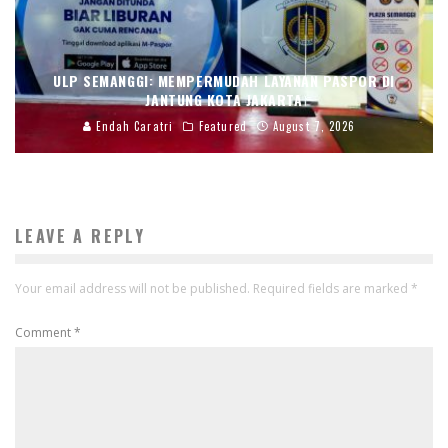
ULP SEMANGGI: MEMPERMUDAH LAYANAN PASPOR DI
JANTUNG KOTA JAKARTA
Endah Caratri
Featured
August 7, 2026
LEAVE A REPLY
Your email address will not be published.
Required fields are marked
*
Comment
*