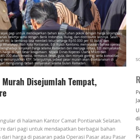
n sejak pagi untuk mendapatkan bahan kebutuhan pokok dengan harga terjangkau
anak bekerja sama dengan Bank Indonesia, Bulog, dan distributor lainnya. Salah
ah ini. Ia berharap bisa membeli telur seharga Rp10.000 per 10 butir, dan
p WhatsApp. Wali Kota Pontianak, Edi Rusdi Kamtono, menjelaskan bahwa operasi
enghadapi lonjakan harga selama Ramadan dan menjaga inflasi. Edi menyatakan,
kan harga di hari besar keagamaan. Kepala Dinas Koperasi Usaha Mikro dan
.000 akan tersedia, termasuk beras, gula, dan minyak goreng, serta komoditas
s
yang menunjukkan KTP. Selanjutnya, jadwal pasar murah akan dilaksanakan di
dapat mengurangi beban masyarakat selama bulan Ramadan.
R
r Murah Disejumlah Tempat,
re
P
J
U
d
ngular di halaman Kantor Camat Pontianak Selatan.
B
re dari pagi untuk mendapatkan berbagai bahan
P
dari harga di pasaran pada Operasi Pasar atau Pasar