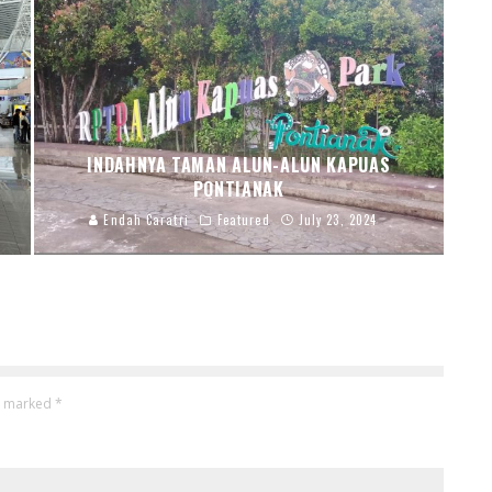
INDAHNYA TAMAN ALUN-ALUN KAPUAS
PONTIANAK
Endah Caratri
Featured
July 23, 2024
re marked
*