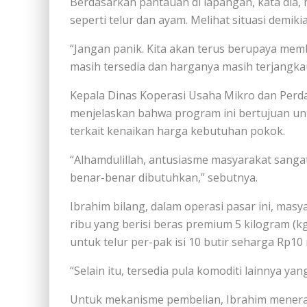
Berdasarkan pantauan di lapangan, kata dia
seperti telur dan ayam. Melihat situasi demik
“Jangan panik. Kita akan terus berupaya memb
masih tersedia dan harganya masih terjangka
Kepala Dinas Koperasi Usaha Mikro dan Perd
menjelaskan bahwa program ini bertujuan 
terkait kenaikan harga kebutuhan pokok.
“Alhamdulillah, antusiasme masyarakat sanga
benar-benar dibutuhkan,” sebutnya.
Ibrahim bilang, dalam operasi pasar ini, ma
ribu yang berisi beras premium 5 kilogram (kg
untuk telur per-pak isi 10 butir seharga Rp10 
“Selain itu, tersedia pula komoditi lainnya y
Untuk mekanisme pembelian, Ibrahim mener