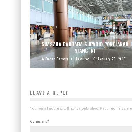
SUASANA BANDARA SUPADIO PONTIANAK
SIANG INI
Endah Caratri
Featured
January 29, 2025
LEAVE A REPLY
Your email address will not be published.
Required fields a
Comment
*