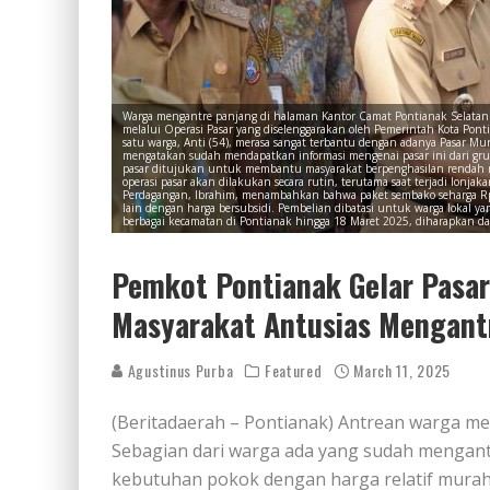
Warga mengantre panjang di halaman Kantor Camat Pontianak Selata
melalui Operasi Pasar yang diselenggarakan oleh Pemerintah Kota Ponti
satu warga, Anti (54), merasa sangat terbantu dengan adanya Pasar Mur
mengatakan sudah mendapatkan informasi mengenai pasar ini dari gru
pasar ditujukan untuk membantu masyarakat berpenghasilan rendah m
operasi pasar akan dilakukan secara rutin, terutama saat terjadi lonja
Perdagangan, Ibrahim, menambahkan bahwa paket sembako seharga Rp85
lain dengan harga bersubsidi. Pembelian dibatasi untuk warga lokal 
berbagai kecamatan di Pontianak hingga 18 Maret 2025, diharapkan 
Pemkot Pontianak Gelar Pasa
Masyarakat Antusias Mengant
Agustinus Purba
Featured
March 11, 2025
(Beritadaerah – Pontianak) Antrean warga me
Sebagian dari warga ada yang sudah mengant
kebutuhan pokok dengan harga relatif murah 