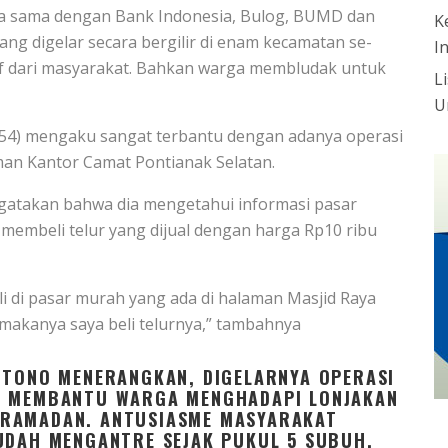
ja sama dengan Bank Indonesia, Bulog, BUMD dan
K
yang digelar secara bergilir di enam kecamatan se-
I
if dari masyarakat. Bahkan warga membludak untuk
L
U
i (54) mengaku sangat terbantu dengan adanya operasi
man Kantor Camat Pontianak Selatan.
ngatakan bahwa dia mengetahui informasi pasar
membeli telur yang dijual dengan harga Rp10 ribu
i di pasar murah yang ada di halaman Masjid Raya
 makanya saya beli telurnya,” tambahnya
MTONO MENERANGKAN, DIGELARNYA OPERASI
K MEMBANTU WARGA MENGHADAPI LONJAKAN
 RAMADAN. ANTUSIASME MASYARAKAT
UDAH MENGANTRE SEJAK PUKUL 5 SUBUH.