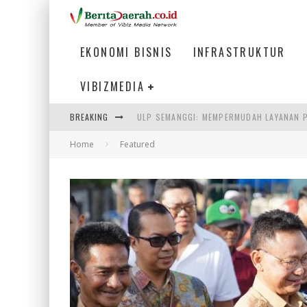
EKONOMI BISNIS
INFRASTRUKTUR
VIBIZMEDIA
BREAKING
BAKMI PANGSIT AYAM, KULINER LEGENDAR
Home
Featured
KETIKA INSTITUSI MENENTUKAN MASA DE
PERTUNJUKAN AIR MANCUR SPEKTAKULER 
ULP SEMANGGI: MEMPERMUDAH LAYANAN P