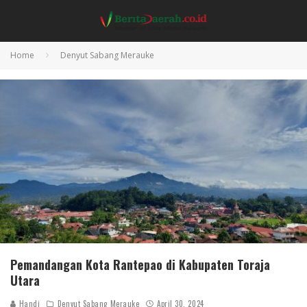
Home
Denyut Sabang Merauke
Pemandangan Kota Rantepao di Kabupaten Toraja
Utara
Handi
Denyut Sabang Merauke
April 30, 2024