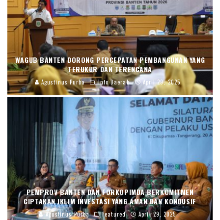
WAGUB BANTEN DORONG PERCEPATAN PEMBANGUNAN YANG
TERUKUR DAN TERENCANA
Agustinus Purba
Info Daerah
April 29, 2025
PEMPROV BANTEN DAN FORKOPIMDA BERKOMITMEN
CIPTAKAN IKLIM INVESTASI YANG AMAN DAN KONDUSIF
Agustinus Purba
Featured
April 29, 2025