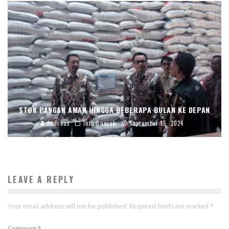
STOK PANGAN AMAN HINGGA BEBERAPA BULAN KE DEPAN
Andreas
Info Daerah
September 15, 2024
LEAVE A REPLY
Your email address will not be published.
Required fields are marked
*
Comment
*