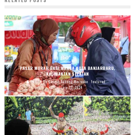
PASAR MURAH BAGI WARGA KOTA BANJARBARU,
KALIMANTAN SELATAN
Handi
Denyut Sabang Merauke
Featured
January 12, 2024