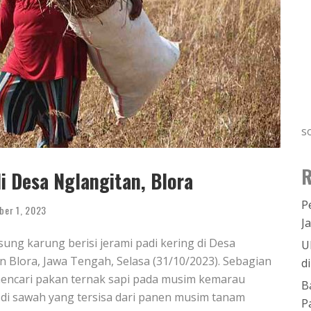
s
R
i Desa Nglangitan, Blora
P
ber 1, 2023
J
ung karung berisi jerami padi kering di Desa
U
Blora, Jawa Tengah, Selasa (31/10/2023). Sebagian
d
 mencari pakan ternak sapi pada musim kemarau
B
 di sawah yang tersisa dari panen musim tanam
P