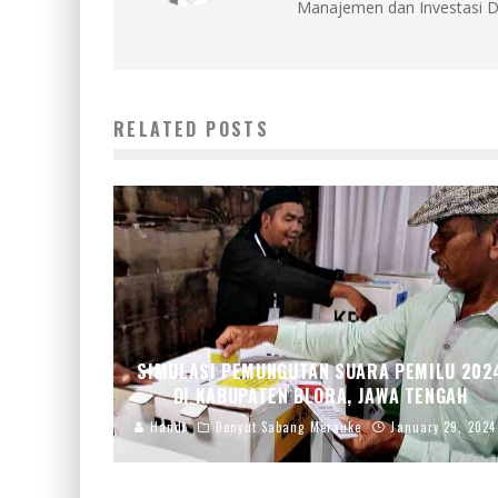
Manajemen dan Investasi D
RELATED POSTS
SIMULASI PEMUNGUTAN SUARA PEMILU 202
DI KABUPATEN BLORA, JAWA TENGAH
Handi
Denyut Sabang Merauke
January 29, 2024