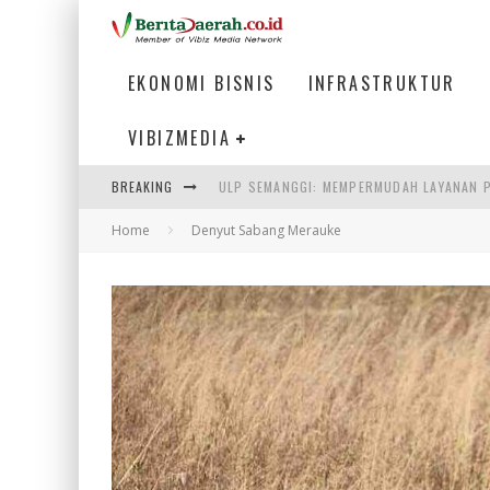
EKONOMI BISNIS
INFRASTRUKTUR
VIBIZMEDIA
ULP SEMANGGI: MEMPERMUDAH LAYANAN P
BREAKING
BAKMI PANGSIT AYAM, KULINER LEGENDAR
Home
Denyut Sabang Merauke
KETIKA INSTITUSI MENENTUKAN MASA DE
PERTUNJUKAN AIR MANCUR SPEKTAKULER 