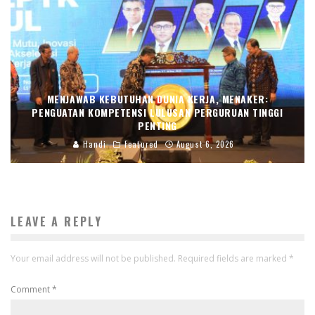
MENJAWAB KEBUTUHAN DUNIA KERJA, MENAKER:
PENGUATAN KOMPETENSI LULUSAN PERGURUAN TINGGI
PENTING
Handi
Featured
August 6, 2026
LEAVE A REPLY
Your email address will not be published.
Required fields are marked
*
Comment
*