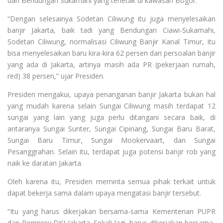
dan Bendungan Sukamahi yang terletak di kawasan Bogor.
“Dengan selesainya Sodetan Ciliwung itu juga menyelesaikan
banjir Jakarta, baik tadi yang Bendungan Ciawi-Sukamahi,
Sodetan Ciliwung, normalisasi Ciliwung Banjir Kanal Timur, itu
bisa menyelesaikan baru kira-kira 62 persen dari persoalan banjir
yang ada di Jakarta, artinya masih ada PR (pekerjaan rumah,
red) 38 persen,” ujar Presiden.
Presiden mengakui, upaya penanganan banjir Jakarta bukan hal
yang mudah karena selain Sungai Ciliwung masih terdapat 12
sungai yang lain yang juga perlu ditangani secara baik, di
antaranya Sungai Sunter, Sungai Cipinang, Sungai Baru Barat,
Sungai Baru Timur, Sungai Mookervaart, dan Sungai
Pesanggrahan. Selain itu, terdapat juga potensi banjir rob yang
naik ke daratan Jakarta.
Oleh karena itu, Presiden meminta semua pihak terkait untuk
dapat bekerja sama dalam upaya mengatasi banjir tersebut.
“Itu yang harus dikerjakan bersama-sama Kementerian PUPR
dan Pemprov DKI Jakarta. Sekali lagi, harus dikerjakan bersama-