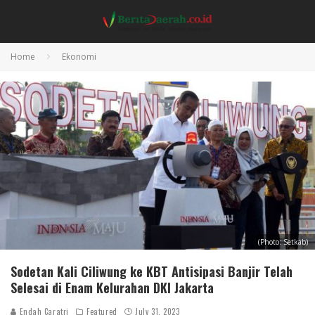
Home
Ekonomi
(Photo: Setkab)
Sodetan Kali Ciliwung ke KBT Antisipasi Banjir Telah
Selesai di Enam Kelurahan DKI Jakarta
Endah Caratri
Featured
July 31, 2023