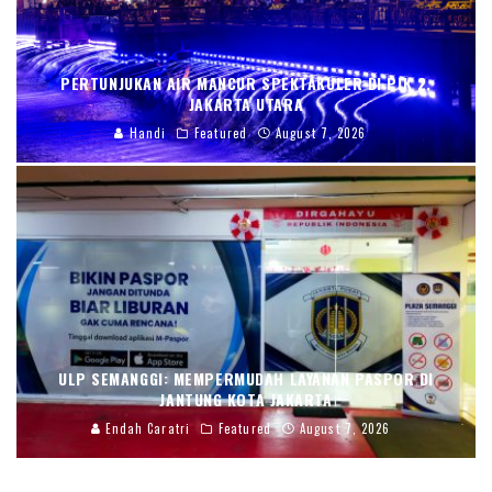
PERTUNJUKAN AIR MANCUR SPEKTAKULER DI PIK 2,
JAKARTA UTARA
Handi
Featured
August 7, 2026
ULP SEMANGGI: MEMPERMUDAH LAYANAN PASPOR DI
JANTUNG KOTA JAKARTA
Endah Caratri
Featured
August 7, 2026