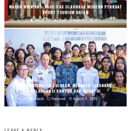
WAGUB NYANYANG: FASILITAS OLAHRAGA MODERN PERKUAT
SPORT TOURISM BATAM
Handi
Featured
August 6, 2026
ATASI MISMATCH LULUSAN, MENAKER TEKANKAN
KOLABORASI KAMPUS DAN INDUSTRI
Handi
Featured
August 6, 2026
LEAVE A REPLY