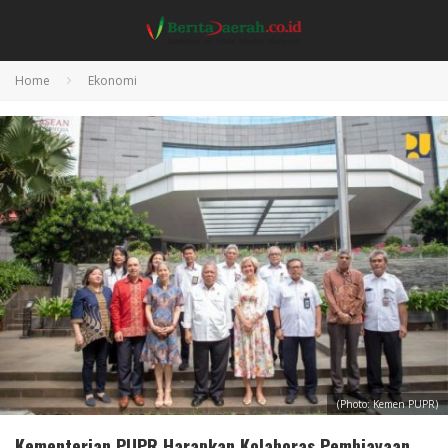
Home
Ekonomi
(Photo: Kemen PUPR)
Kementerian PUPR Harapkan Kolaboras Pembiayaan