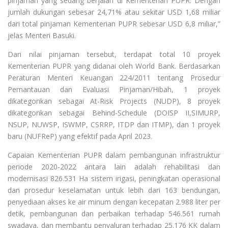
pinjaman yang sedang berjalan di Kementerian PUPR. Dengan
jumlah dukungan sebesar 24,71% atau sekitar USD 1,68 miliar
dari total pinjaman Kementerian PUPR sebesar USD 6,8 miliar,”
jelas Menteri Basuki.
Dari nilai pinjaman tersebut, terdapat total 10 proyek
Kementerian PUPR yang didanai oleh World Bank. Berdasarkan
Peraturan Menteri Keuangan 224/2011 tentang Prosedur
Pemantauan dan Evaluasi Pinjaman/Hibah, 1 proyek
dikategorikan sebagai At-Risk Projects (NUDP), 8 proyek
dikategorikan sebagai Behind-Schedule (DOISP II,SIMURP,
NSUP, NUWSP, ISWMP, CSRRP, ITDP dan ITMP), dan 1 proyek
baru (NUFReP) yang efektif pada April 2023.
Capaian Kementerian PUPR dalam pembangunan infrastruktur
periode 2020-2022 antara lain adalah rehabilitasi dan
modernisasi 826.531 Ha sistem irigasi, peningkatan operasional
dan prosedur keselamatan untuk lebih dari 163 bendungan,
penyediaan akses ke air minum dengan kecepatan 2.988 liter per
detik, pembangunan dan perbaikan terhadap 546.561 rumah
swadaya, dan membantu penyaluran terhadap 25.176 KK dalam