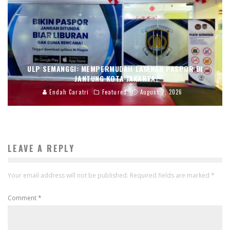
ULP SEMANGGI: MEMPERMUDAH LAYANAN PASPOR DI
JANTUNG KOTA JAKARTA
Endah Caratri
Featured
August 7, 2026
LEAVE A REPLY
Your email address will not be published.
Required fields are marked
*
Comment
*