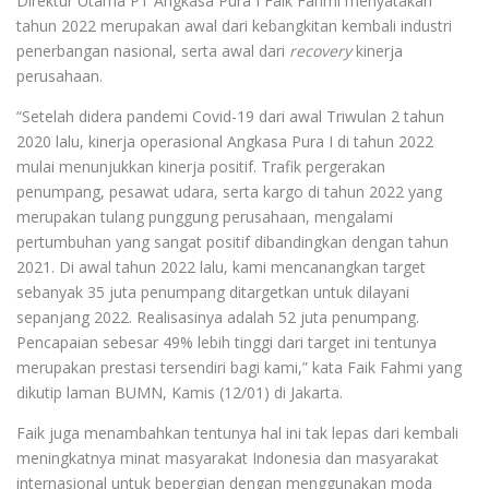
Direktur Utama PT Angkasa Pura I Faik Fahmi menyatakan
tahun 2022 merupakan awal dari kebangkitan kembali industri
penerbangan nasional, serta awal dari
recovery
kinerja
perusahaan.
“Setelah didera pandemi Covid-19 dari awal Triwulan 2 tahun
2020 lalu, kinerja operasional Angkasa Pura I di tahun 2022
mulai menunjukkan kinerja positif. Trafik pergerakan
penumpang, pesawat udara, serta kargo di tahun 2022 yang
merupakan tulang punggung perusahaan, mengalami
pertumbuhan yang sangat positif dibandingkan dengan tahun
2021. Di awal tahun 2022 lalu, kami mencanangkan target
sebanyak 35 juta penumpang ditargetkan untuk dilayani
sepanjang 2022. Realisasinya adalah 52 juta penumpang.
Pencapaian sebesar 49% lebih tinggi dari target ini tentunya
merupakan prestasi tersendiri bagi kami,” kata Faik Fahmi yang
dikutip laman BUMN, Kamis (12/01) di Jakarta.
Faik juga menambahkan tentunya hal ini tak lepas dari kembali
meningkatnya minat masyarakat Indonesia dan masyarakat
internasional untuk bepergian dengan menggunakan moda