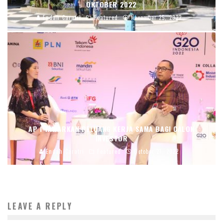
OKTOBER 2022
Endah Caratri
Featured
November 25, 2022
AP I TAWARKAN PELUANG KERJA SAMA BAGI CALON
INVESTOR
Endah Caratri
Featured
October 21, 2022
LEAVE A REPLY