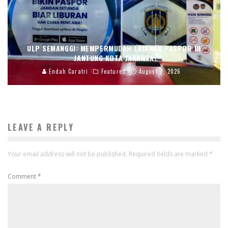
ULP SEMANGGI: MEMPERMUDAH LAYANAN PASPOR DI
JANTUNG KOTA JAKARTA
Endah Caratri
Featured
August 7, 2026
LEAVE A REPLY
Your email address will not be published.
Required fields are marked
*
Comment
*