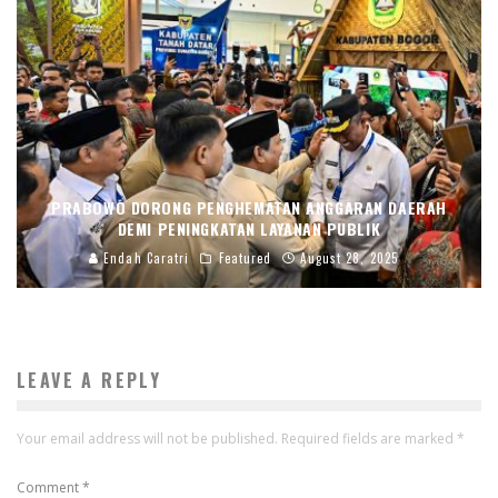
PRABOWO DORONG PENGHEMATAN ANGGARAN DAERAH
DEMI PENINGKATAN LAYANAN PUBLIK
Endah Caratri
Featured
August 28, 2025
LEAVE A REPLY
Your email address will not be published.
Required fields are marked
*
Comment
*