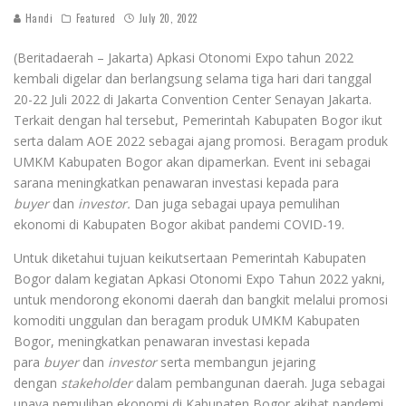
Handi
Featured
July 20, 2022
(Beritadaerah – Jakarta) Apkasi Otonomi Expo tahun 2022
kembali digelar dan berlangsung selama tiga hari dari tanggal
20-22 Juli 2022 di Jakarta Convention Center Senayan Jakarta.
Terkait dengan hal tersebut, Pemerintah Kabupaten Bogor ikut
serta dalam AOE 2022 sebagai ajang promosi. Beragam produk
UMKM Kabupaten Bogor akan dipamerkan. Event ini sebagai
sarana meningkatkan penawaran investasi kepada para
buyer
dan
investor.
Dan juga sebagai upaya pemulihan
ekonomi di Kabupaten Bogor akibat pandemi COVID-19.
Untuk diketahui tujuan keikutsertaan Pemerintah Kabupaten
Bogor dalam kegiatan Apkasi Otonomi Expo Tahun 2022 yakni,
untuk mendorong ekonomi daerah dan bangkit melalui promosi
komoditi unggulan dan beragam produk UMKM Kabupaten
Bogor, meningkatkan penawaran investasi kepada
para
buyer
dan
investor
serta membangun jejaring
dengan
stakeholder
dalam pembangunan daerah. Juga sebagai
upaya pemulihan ekonomi di Kabupaten Bogor akibat pandemi