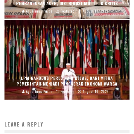
PEMBANGUNAN ACEH, DISTRIBUSI JADI TITIK KRITIS
Agustinus Purba
Featured
August 10, 2026
LPM BANDUNG PERLU NAIK KELAS, DARI MITRA
PEMERINTAH MENJADI PENGGERAK EKONOMI WARGA
Agustinus Purba
Featured
August 10, 2026
LEAVE A REPLY