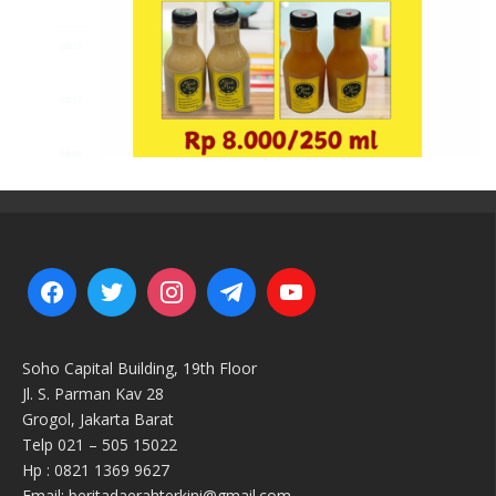
Soho Capital Building, 19th Floor
Jl. S. Parman Kav 28
Grogol, Jakarta Barat
Telp 021 – 505 15022
Hp : 0821 1369 9627
Email: beritadaerahterkini@gmail.com