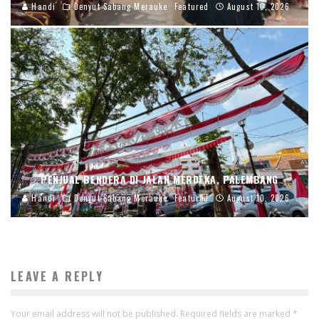
Handi
Denyut Sabang Merauke
Featured
August 10, 2026
PENJUAL BENDERA DI JALAN MERDEKA, PALEMBANG
Handi
Denyut Sabang Merauke
Featured
August 10, 2026
LEAVE A REPLY
Your email address will not be published.
Required fields are marked
*