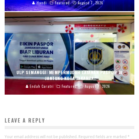
Handi
Featured
August 7, 2026
ULP SEMANGGI: MEMPERMUDAH LAYANAN PASPOR DI
JANTUNG KOTA JAKARTA
Endah Caratri
Featured
August 7, 2026
LEAVE A REPLY
Your email address will not be published.
Required fields are marked
*