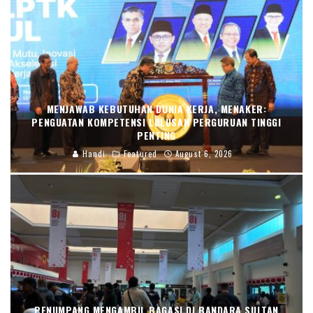
MENJAWAB KEBUTUHAN DUNIA KERJA, MENAKER:
PENGUATAN KOMPETENSI LULUSAN PERGURUAN TINGGI
PENTING
Handi
Featured
August 6, 2026
PENUMPANG MENGAMBIL BAGASI DI BANDARA SULTAN