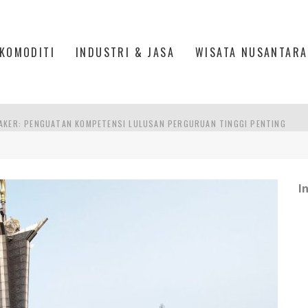
KOMODITI
INDUSTRI & JASA
WISATA NUSANTARA
AKER: PENGUATAN KOMPETENSI LULUSAN PERGURUAN TINGGI PENTING
RA SULTAN MAHMUD BADARUDDIN II, PALEMBANG
S, MANADO
I
TRI KEHUTANAN INDONESIA