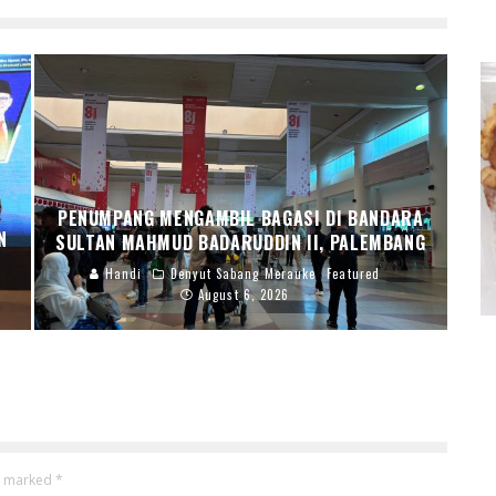
PENUMPANG MENGAMBIL BAGASI DI BANDARA
N
SULTAN MAHMUD BADARUDDIN II, PALEMBANG
Handi
Denyut Sabang Merauke
Featured
August 6, 2026
re marked
*