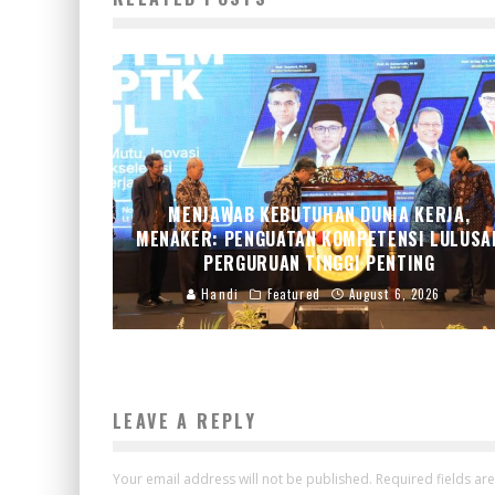
MENJAWAB KEBUTUHAN DUNIA KERJA,
MENAKER: PENGUATAN KOMPETENSI LULUSA
PERGURUAN TINGGI PENTING
Handi
Featured
August 6, 2026
LEAVE A REPLY
Your email address will not be published.
Required fields a