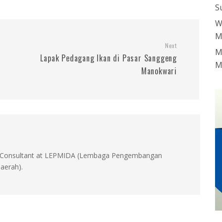
S
W
M
Next
M
Lapak Pedagang Ikan di Pasar Sanggeng
M
Manokwari
id, Consultant at LEPMIDA (Lembaga Pengembangan
aerah).