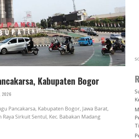
s
R
Pancakarsa, Kabupaten Bogor
S
, 2026
K
Tugu Pancakarsa, Kabupaten Bogor, Jawa Barat,
M
lan Raya Sirkuit Sentul, Kec. Babakan Madang
P
T
P