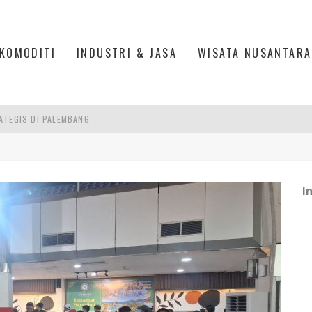
KOMODITI
INDUSTRI & JASA
WISATA NUSANTARA
ATEGIS DI PALEMBANG
L, ESDM UNGKAP PENYEBAB PEMADAMAN
I SEKTOR EKONOMI CAPAI RP20,2 TRILIUN
I
IUN PURWOKERTO, BANYUMAS