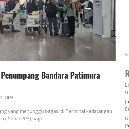
s
R
n Penumpang Bandara Patimura
L
U
 9, 2026
J
E
ng yang menunggu bagasi di Terminal kedatangan
D
, Senin (9/3) pagi.
P