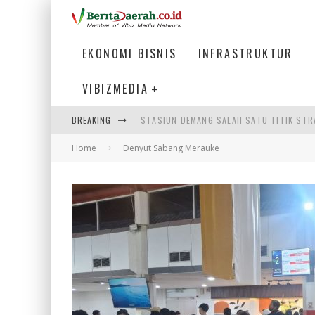
EKONOMI BISNIS
INFRASTRUKTUR
VIBIZMEDIA
BREAKING
STASIUN DEMANG SALAH SATU TITIK STR
Home
Denyut Sabang Merauke
LISTRIK KALIMANTAN BERANGSUR NORMA
JATENG DAN KALTIM KERJA SAMA BERBAGA
DEKORASI HUT KEMERDEKAAN RI DI STAS