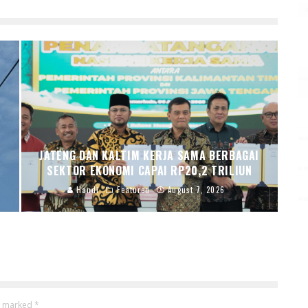
,
JATENG DAN KALTIM KERJA SAMA BERBAGAI
SEKTOR EKONOMI CAPAI RP20,2 TRILIUN
Handi
Featured
August 7, 2026
re marked
*