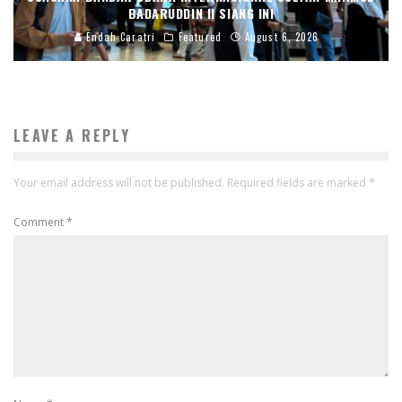
BADARUDDIN II SIANG INI
Endah Caratri
Featured
August 6, 2026
LEAVE A REPLY
Your email address will not be published.
Required fields are marked
*
Comment
*