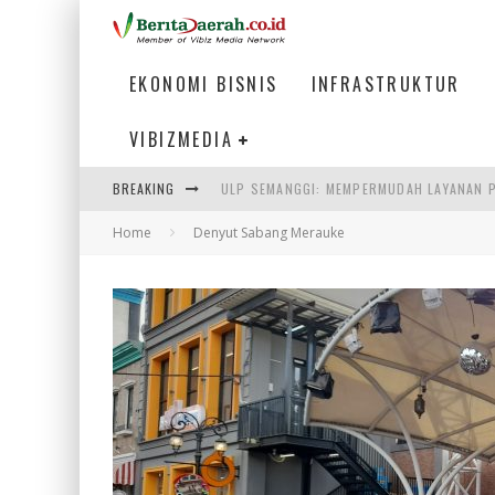
EKONOMI BISNIS
INFRASTRUKTUR
VIBIZMEDIA
ULP SEMANGGI: MEMPERMUDAH LAYANAN P
BREAKING
BAKMI PANGSIT AYAM, KULINER LEGENDAR
Home
Denyut Sabang Merauke
KETIKA INSTITUSI MENENTUKAN MASA DE
PERTUNJUKAN AIR MANCUR SPEKTAKULER 