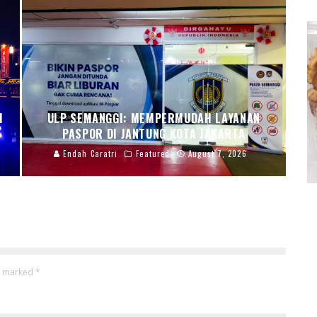
I
ULP SEMANGGI: MEMPERMUDAH LAYANAN
PASPOR DI JANTUNG KOTA JAKARTA
Endah Caratri
Featured
August 7, 2026
re marked
*