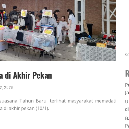
s
R
 di Akhir Pekan
P
12, 2026
J
suasana Tahun Baru, terlihat masyarakat memadati
U
 di akhir pekan (10/1).
d
B
P