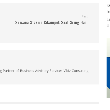
K
I
Next
L
Suasana Stasiun Cikampek Saat Siang Hari
U
g Partner of Business Advisory Services Vibiz Consulting