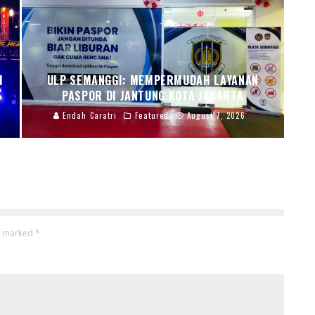
I
ULP SEMANGGI: MEMPERMUDAH LAYANAN
PASPOR DI JANTUNG KOTA JAKARTA
Endah Caratri
Featured
August 7, 2026
re marked
*