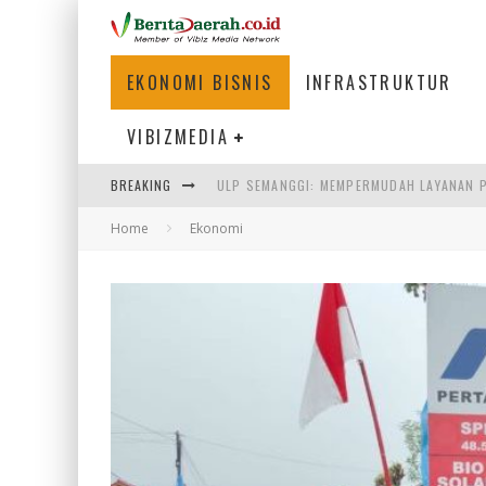
EKONOMI BISNIS
INFRASTRUKTUR
VIBIZMEDIA
ULP SEMANGGI: MEMPERMUDAH LAYANAN P
BREAKING
BAKMI PANGSIT AYAM, KULINER LEGENDAR
Home
Ekonomi
KETIKA INSTITUSI MENENTUKAN MASA DE
PERTUNJUKAN AIR MANCUR SPEKTAKULER 