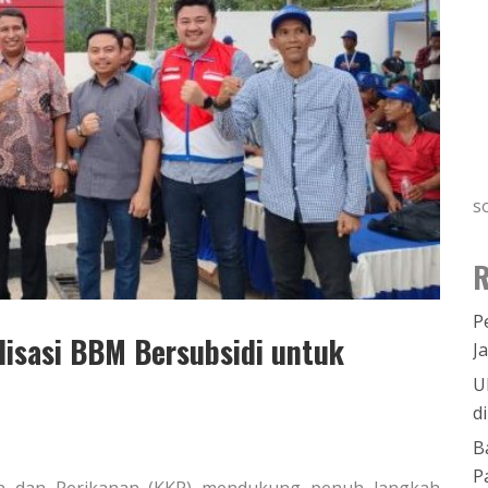
s
R
P
isasi BBM Bersubsidi untuk
J
U
d
B
P
tan dan Perikanan (KKP) mendukung penuh langkah