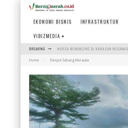
EKONOMI BISNIS
INFRASTRUKTUR
VIBIZMEDIA
BREAKING
WARGA MEMANCING DI KAWASAN MEGAMA
Home
Denyut Sabang Merauke
SUMATERA SEBAGAI MOTOR UTAMA INDUS
MENJAWAB KEBUTUHAN DUNIA KERJA, MEN
PENUMPANG MENGAMBIL BAGASI DI BANDA