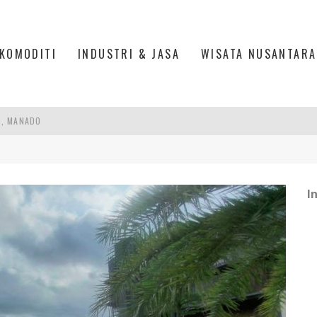
KOMODITI
INDUSTRI & JASA
WISATA NUSANTARA
S, MANADO
TRI KEHUTANAN INDONESIA
AKER: PENGUATAN KOMPETENSI LULUSAN PERGURUAN TINGGI PENTING
I
RA SULTAN MAHMUD BADARUDDIN II, PALEMBANG