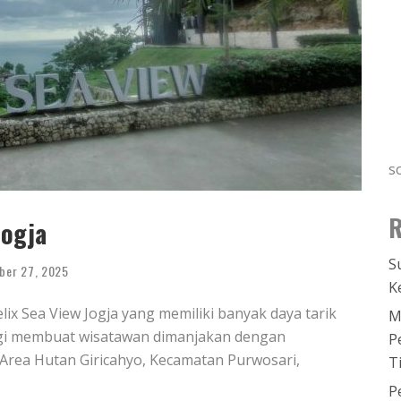
s
R
Jogja
S
ber 27, 2025
K
ix Sea View Jogja yang memiliki banyak daya tarik
M
nggi membuat wisatawan dimanjakan dengan
P
Area Hutan Giricahyo, Kecamatan Purwosari,
T
P