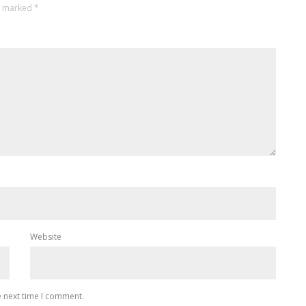
re marked
*
Website
e next time I comment.