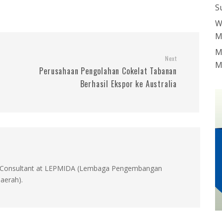
S
W
M
M
Next
M
Perusahaan Pengolahan Cokelat Tabanan
Berhasil Ekspor ke Australia
id, Consultant at LEPMIDA (Lembaga Pengembangan
aerah).