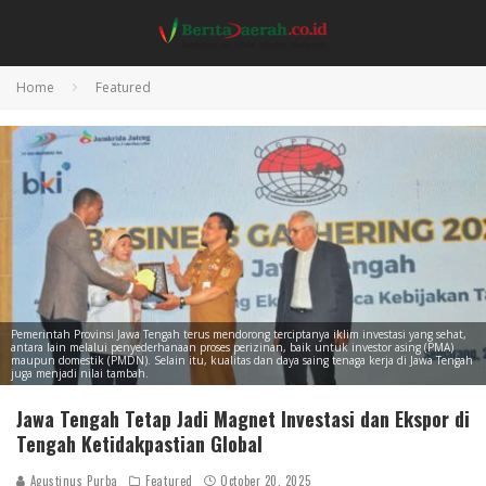
Home
Featured
Pemerintah Provinsi Jawa Tengah terus mendorong terciptanya iklim investasi yang sehat,
antara lain melalui penyederhanaan proses perizinan, baik untuk investor asing (PMA)
maupun domestik (PMDN). Selain itu, kualitas dan daya saing tenaga kerja di Jawa Tengah
juga menjadi nilai tambah.
Jawa Tengah Tetap Jadi Magnet Investasi dan Ekspor di
Tengah Ketidakpastian Global
Agustinus Purba
Featured
October 20, 2025