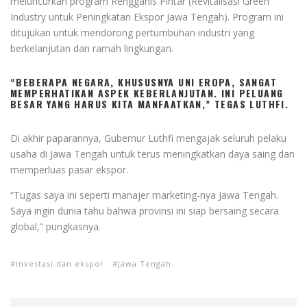
meluncurkan program Rengganis Pintar (Revitalisasi Green
Industry untuk Peningkatan Ekspor Jawa Tengah). Program ini
ditujukan untuk mendorong pertumbuhan industri yang
berkelanjutan dan ramah lingkungan.
“BEBERAPA NEGARA, KHUSUSNYA UNI EROPA, SANGAT
MEMPERHATIKAN ASPEK KEBERLANJUTAN. INI PELUANG
BESAR YANG HARUS KITA MANFAATKAN,” TEGAS LUTHFI.
Di akhir paparannya, Gubernur Luthfi mengajak seluruh pelaku
usaha di Jawa Tengah untuk terus meningkatkan daya saing dan
memperluas pasar ekspor.
“Tugas saya ini seperti manajer marketing-nya Jawa Tengah.
Saya ingin dunia tahu bahwa provinsi ini siap bersaing secara
global,” pungkasnya.
investasi dan ekspor
Jawa Tengah