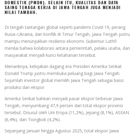
DOMESTIK (PMDN). SELAIN ITU, KUALITAS DAN DAYA
SAING TENAGA KERJA DI JAWA TENGAH JUGA MENJADI
NILAI TAMBAH.
Di tengah tantangan global seperti pandemi Covid-19, perang
Rusia–Ukraina, dan konflik di Timur Tengah, Jawa Tengah justru
mampu menunjukkan resiliensi ekonomi. Gubernur Luthfi
menilai bahwa kolaborasi antara pemerintah, pelaku usaha, dan
masyarakat menjadi kunci ketahanan tersebut.
Menariknya, kebijakan dagang era Presiden Amerika Serikat
Donald Trump justru membuka peluang bagi Jawa Tengah.
Sejumlah investor global memilih Jawa Tengah sebagai basis
produksi dan ekspor.
Amerika Serikat bahkan menjadi pasar ekspor terbesar Jawa
Tengah, menyumbang 47,9 persen dari total ekspor provinsi
tersebut. Disusul oleh Uni Eropa (11,2%), Jepang (8,1%), ASEAN
(6,4%), dan Tiongkok (4,2%).
Sepanjang Januari hingga Agustus 2025, total ekspor Jawa