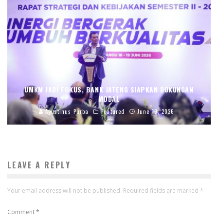
UMKM JADI FOKUS, BANK JATENG SIAPKAN DUKUNGAN
MODAL
Agustinus Purba
Featured
June 19, 2026
LEAVE A REPLY
Your email address will not be published.
Required fields are marked
*
Comment
*