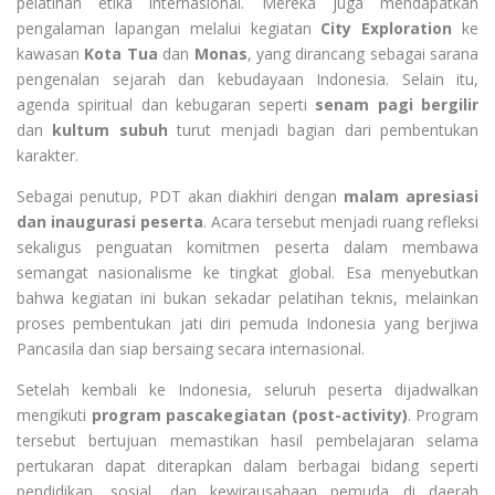
pelatihan etika internasional. Mereka juga mendapatkan
pengalaman lapangan melalui kegiatan
City Exploration
ke
kawasan
Kota Tua
dan
Monas
, yang dirancang sebagai sarana
pengenalan sejarah dan kebudayaan Indonesia. Selain itu,
agenda spiritual dan kebugaran seperti
senam pagi bergilir
dan
kultum subuh
turut menjadi bagian dari pembentukan
karakter.
Sebagai penutup, PDT akan diakhiri dengan
malam apresiasi
dan inaugurasi peserta
. Acara tersebut menjadi ruang refleksi
sekaligus penguatan komitmen peserta dalam membawa
semangat nasionalisme ke tingkat global. Esa menyebutkan
bahwa kegiatan ini bukan sekadar pelatihan teknis, melainkan
proses pembentukan jati diri pemuda Indonesia yang berjiwa
Pancasila dan siap bersaing secara internasional.
Setelah kembali ke Indonesia, seluruh peserta dijadwalkan
mengikuti
program pascakegiatan (post-activity)
. Program
tersebut bertujuan memastikan hasil pembelajaran selama
pertukaran dapat diterapkan dalam berbagai bidang seperti
pendidikan, sosial, dan kewirausahaan pemuda di daerah