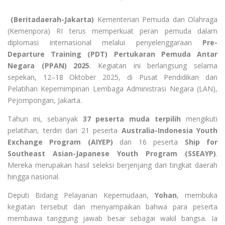
(Beritadaerah-Jakarta)
Kementerian Pemuda dan Olahraga
(Kemenpora) RI terus memperkuat peran pemuda dalam
diplomasi internasional melalui penyelenggaraan
Pre-
Departure Training (PDT) Pertukaran Pemuda Antar
Negara (PPAN) 2025
. Kegiatan ini berlangsung selama
sepekan, 12–18 Oktober 2025, di Pusat Pendidikan dan
Pelatihan Kepemimpinan Lembaga Administrasi Negara (LAN),
Pejompongan, Jakarta.
Tahun ini, sebanyak
37 peserta muda terpilih
mengikuti
pelatihan, terdiri dari 21 peserta
Australia-Indonesia Youth
Exchange Program (AIYEP)
dan 16 peserta
Ship for
Southeast Asian-Japanese Youth Program (SSEAYP)
.
Mereka merupakan hasil seleksi berjenjang dari tingkat daerah
hingga nasional.
Deputi Bidang Pelayanan Kepemudaan,
Yohan
, membuka
kegiatan tersebut dan menyampaikan bahwa para peserta
membawa tanggung jawab besar sebagai wakil bangsa. Ia