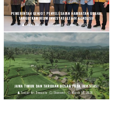
PEMERINTAH GENJOT PENYELESAIAN HAMBATAN USAHA,
TARGETKAN IKLIM INVESTASI LEBIH KONDUSIF
Endah Caratri
Featured
April 7, 2026
JAWA TIMUR DAN TARUHAN BESAR PADA INVESTASI
Fadjar Ari Dewanto
Ekonomi
March 12, 2026