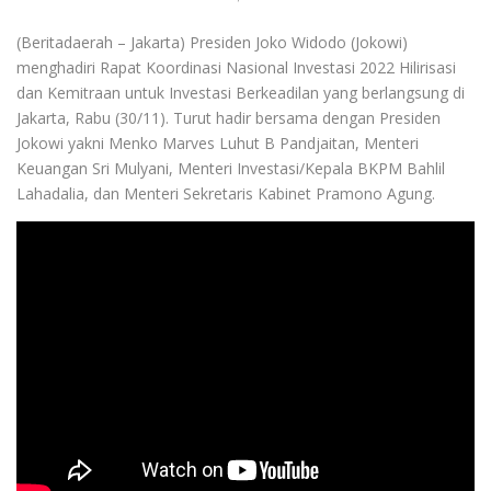
(Beritadaerah – Jakarta) Presiden Joko Widodo (Jokowi)
menghadiri Rapat Koordinasi Nasional Investasi 2022 Hilirisasi
dan Kemitraan untuk Investasi Berkeadilan yang berlangsung di
Jakarta, Rabu (30/11). Turut hadir bersama dengan Presiden
Jokowi yakni Menko Marves Luhut B Pandjaitan, Menteri
Keuangan Sri Mulyani, Menteri Investasi/Kepala BKPM Bahlil
Lahadalia, dan Menteri Sekretaris Kabinet Pramono Agung.