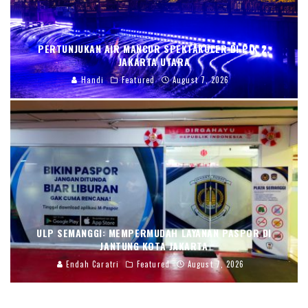
PERTUNJUKAN AIR MANCUR SPEKTAKULER DI PIK 2,
JAKARTA UTARA
Handi
Featured
August 7, 2026
ULP SEMANGGI: MEMPERMUDAH LAYANAN PASPOR DI
JANTUNG KOTA JAKARTA
Endah Caratri
Featured
August 7, 2026