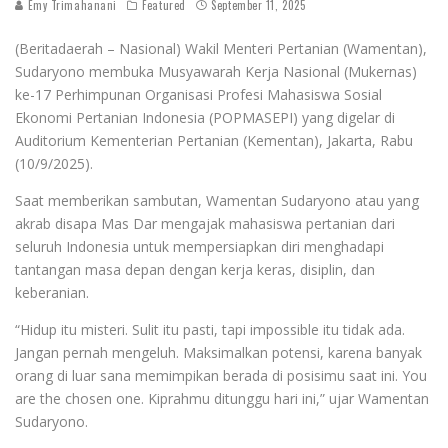
Emy Trimahanani
Featured
September 11, 2025
(Beritadaerah – Nasional) Wakil Menteri Pertanian (Wamentan),
Sudaryono membuka Musyawarah Kerja Nasional (Mukernas)
ke-17 Perhimpunan Organisasi Profesi Mahasiswa Sosial
Ekonomi Pertanian Indonesia (POPMASEPI) yang digelar di
Auditorium Kementerian Pertanian (Kementan), Jakarta, Rabu
(10/9/2025).
Saat memberikan sambutan, Wamentan Sudaryono atau yang
akrab disapa Mas Dar mengajak mahasiswa pertanian dari
seluruh Indonesia untuk mempersiapkan diri menghadapi
tantangan masa depan dengan kerja keras, disiplin, dan
keberanian.
“Hidup itu misteri. Sulit itu pasti, tapi impossible itu tidak ada.
Jangan pernah mengeluh. Maksimalkan potensi, karena banyak
orang di luar sana memimpikan berada di posisimu saat ini. You
are the chosen one. Kiprahmu ditunggu hari ini,” ujar Wamentan
Sudaryono.